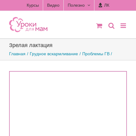
Skip
Курсы
Видео
Полезно
ЛК
to
content
Зрелая лактация
Главная
Грудное вскармливание
Проблемы ГВ