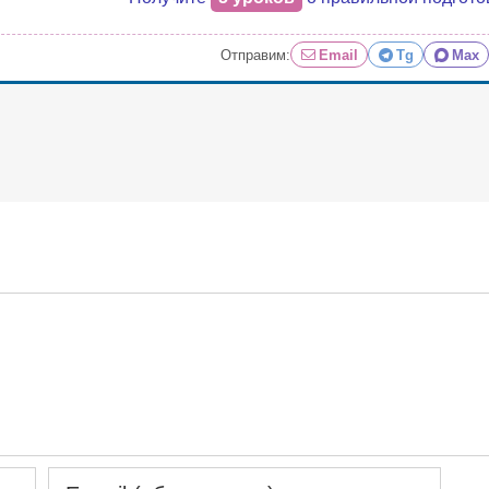
Отправим:
Email
Tg
Max