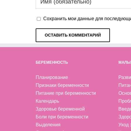
Сохранить мои данные для последующи
БЕРЕМЕННОСТЬ
МАЛЫ
Планирование
Разви
Признаки беременности
Пита
Питание при беременности
Осно
Календарь
Проб
Здоровье беременной
Введ
Боли при беременности
Здоро
Выделения
Уход