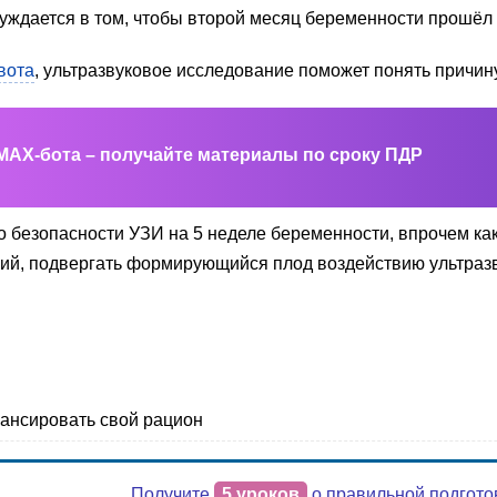
 нуждается в том, чтобы второй месяц беременности прошёл
вота
, ультразвуковое исследование поможет понять причин
MAX-бота – получайте материалы по сроку ПДР
о безопасности УЗИ на 5 неделе беременности, впрочем как
ний, подвергать формирующийся плод воздействию ультразв
алансировать свой рацион
Получите
5 уроков
о правильной подгото