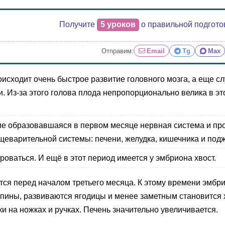
Получите
5 уроков
о правильной подгото
Отправим:
Email
Tg
Max
сходит очень быстрое развитие головного мозга, а еще сл
. Из-за этого голова плода непропорционально велика в эт
е образовавшаяся в первом месяце нервная система и про
щеварительной системы: печени, желудка, кишечника и под
оваться. И ещё в этот период имеется у эмбриона хвост.
ся перед началом третьего месяца. К этому времени эмбри
спины, развиваются ягодицы и менее заметным становится х
и на ножках и ручках. Печень значительно увеличивается.