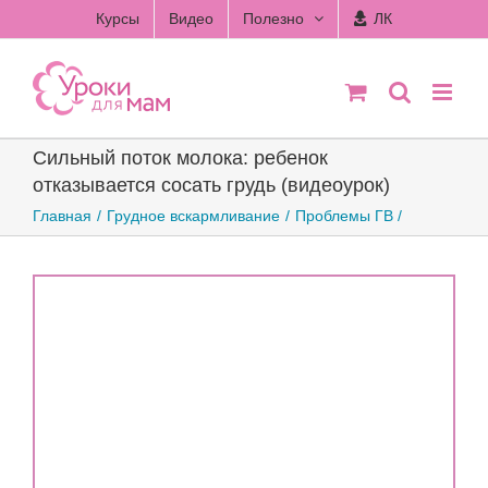
Skip
Курсы
Видео
Полезно
ЛК
to
content
Сильный поток молока: ребенок
отказывается сосать грудь (видеоурок)
Главная
Грудное вскармливание
Проблемы ГВ