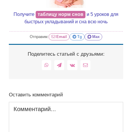
Получите
таблицу норм снов
и 5 уроков для
быстрых укладываний и сна всю ночь
Отправим:
Email
Tg
Max
Поделитесь статьей с друзьями:
WhatsApp
Telegram
Vk
Email
Оставить комментарий
Комментарий