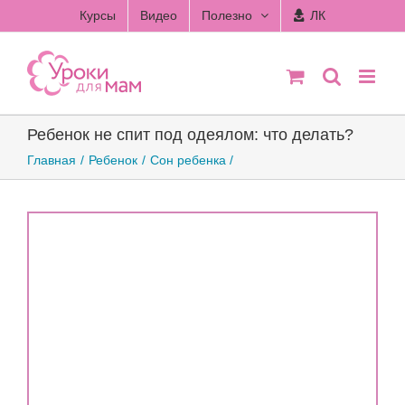
Skip
Курсы
Видео
Полезно
ЛК
to
content
Ребенок не спит под одеялом: что делать?
Главная
Ребенок
Сон ребенка