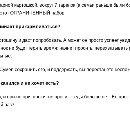
варной картошкой, вокруг 7 тарелок (а семьи раньше были 
на этот ОГРАНИЧЕННЫЙ набор.
ачинает прикармливаться?
ртошину и даст попробовать. А может он просто успеет увид
нок не будет терять время: начнет просить, перехватывать
льные.
Сумев сохранить его, и поддержать, вы перестанете беспоко
канился и не хочет есть?
а, и ори-не ори, проси -не проси — еды больше нет. Ее прост
ий раз?