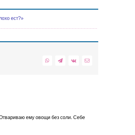
лохо ест?»
WhatsApp
Telegram
Vk
Email
. Отвариваю ему овощи без соли. Себе