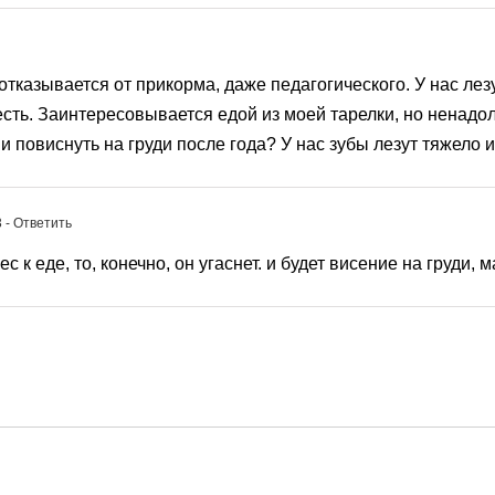
тказывается от прикорма, даже педагогического. У нас лез
сть. Заинтересовывается едой из моей тарелки, но ненадол
 повиснуть на груди после года? У нас зубы лезут тяжело и
3
- Ответить
с к еде, то, конечно, он угаснет. и будет висение на груди