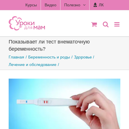
Skip
Курсы
Видео
Полезно
ЛК
to
content
Показывает ли тест внематочную
беременность?
Главная
Беременность и роды
Здоровье
Лечение и обследование