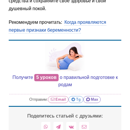
средства и сохраняйте своё здоровье и свой
душевный покой.
Рекомендуем прочитать:
Когда проявляются
первые признаки беременности?
Получите
5 уроков
о правильной подготовке к
родам
Отправим:
Email
Tg
Max
Поделитесь статьей с друзьями:
WhatsApp
Telegram
Vk
Email