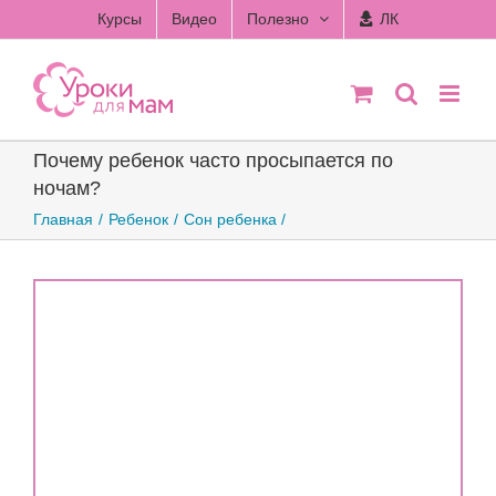
Skip
Курсы
Видео
Полезно
ЛК
to
content
Почему ребенок часто просыпается по
ночам?
Главная
Ребенок
Сон ребенка