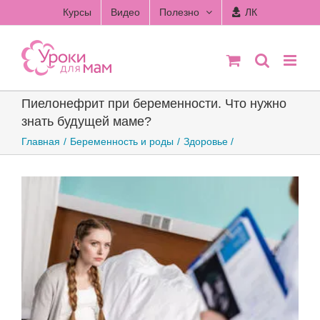
Skip
Курсы
Видео
Полезно
ЛК
to
content
Пиелонефрит при беременности. Что нужно
знать будущей маме?
Главная
Беременность и роды
Здоровье