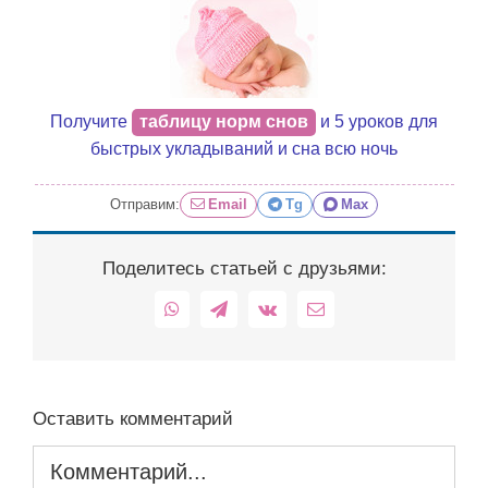
Получите
таблицу норм снов
и 5 уроков для
быстрых укладываний и сна всю ночь
Отправим:
Email
Tg
Max
Поделитесь статьей с друзьями:
WhatsApp
Telegram
Vk
Email
Оставить комментарий
Комментарий