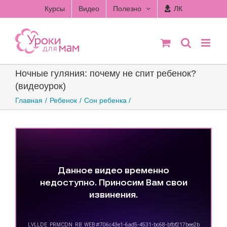
Skip
Курсы
Видео
Полезно
ЛК
to
content
Ночные гуляния: почему не спит ребенок?
(видеоурок)
Главная
Ребенок
Сон ребенка