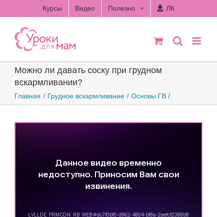
Skip
Курсы
Видео
Полезно
ЛК
to
content
Можно ли давать соску при грудном
вскармливании?
Главная
Грудное вскармливание
Основы ГВ