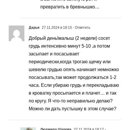
превратить в бревнышко…
Дарья
27.11.2024 в 18:15
- Ответить
Добрый день!малыш (2 недели) сосет
грудь интенсивно минут 5-10 ,а потом
засыпает и посасывает
периодически,когда трогаю щечку или
шевелю грудью опять начинает немножко
посасывать,так может продолжаться 1-2
часа. Если убираю грудь и перекладываю
в кроватку просыпается и плачет… и так
по кругу. Я что-то неправильно делаю?
Можно ли дать пустышку в этом случае?
Людмила Шарова
27.11.2024 в 18:17
-