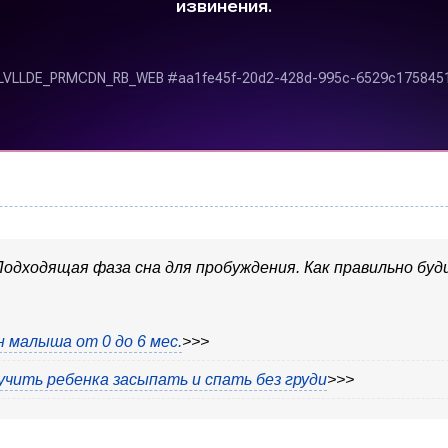
одходящая фаза сна для пробуждения. Как правильно буд
 малыша от 0 до 6 мес.
>>>
учить ребенка засыпать и спать без груди
>>>