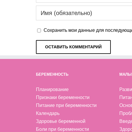
Сохранить мои данные для последующи
БЕРЕМЕННОСТЬ
МАЛЫ
Планирование
Разви
Признаки беременности
Пита
Питание при беременности
Осно
Календарь
Проб
Здоровье беременной
Введ
Боли при беременности
Здоро