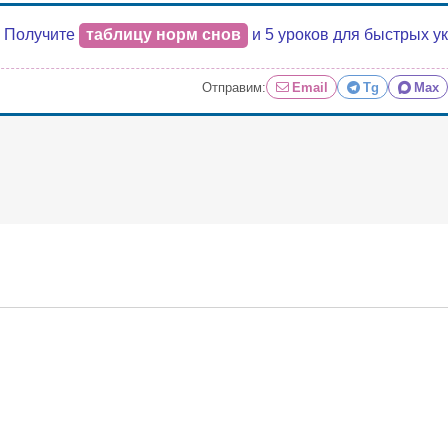
Получите
таблицу норм снов
и 5 уроков для быстрых у
Отправим:
Email
Tg
Max