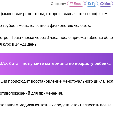
Отправим:
Email
Tg
Max
дофаминовые рецепторы, которые выделяются гипофизом.
о грубое вмешательство в физиологию человека.
стро. Практически через 3 часа после приёма таблетки об
 курс в 14–21 день.
MAX-бота – получайте материалы по возрасту ребенка
ии происходит восстановление менструального цикла, есл
отивопоказаний для применения.
ованием медикаментозных средств, стоит взвесить все за 