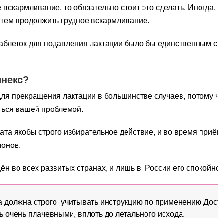
вскармливание, то обязательно стоит это сделать. Иногда,
затем продолжить грудное вскармливание.
 таблеток для подавления лактации было бы единственным
инекс?
ля прекращения лактации в большинстве случаев, потому ч
ться вашей проблемой.
арата якобы строго избирательное действие, и во время пр
монов.
щён во всех развитых странах, и лишь в России его споко
 должна строго учитывать инструкцию по применению Дос
ь очень плачевными, вплоть до летального исхода.