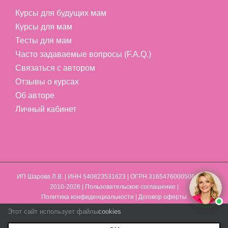
Курсы для будущих мам
Курсы для мам
Тесты для мам
Часто задаваемые вопросы (F.A.Q.)
Связаться с автором
Отзывы о курсах
Об авторе
Личный кабинет
ИП Шарова Л.В.
| ИНН 540823531623 | ОГРН 316547600050641 | ©
2010-2026 |
Пользовательское соглашение
|
Политика конфиденциальности
|
Договор оферты
Этот сайт использует файлы
cookies
Max
Vk
YouTube
Telegram
Email
WhatsApp
Phone