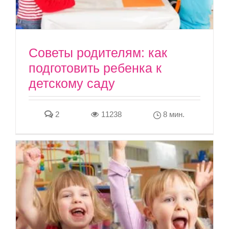
Советы родителям: как
подготовить ребенка к
детскому саду
2
11238
8 мин.