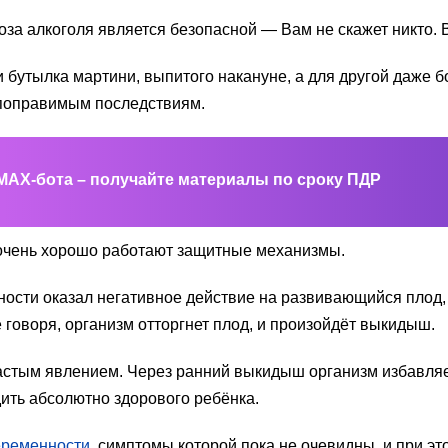
 доза алкоголя является безопасной — Вам не скажет никто
бутылка мартини, выпитого накануне, а для другой даже б
непоправимым последствиям.
MAX-бота – получайте материалы по сроку ПДР
 очень хорошо работают защитные механизмы.
ости оказал негативное действие на развивающийся плод, т
 говоря, организм отторгнет плод, и произойдёт выкидыш.
астым явлением. Через ранний выкидыш организм избавляе
ить абсолютно здорового ребёнка.
еременности
, симптомы которой пока не очевидны, и при э