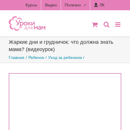
Skip
Курсы
Видео
Полезно
ЛК
to
content
Жаркие дни и грудничок: что должна знать
мама? (видеоурок)
Главная
Ребенок
Уход за ребенком