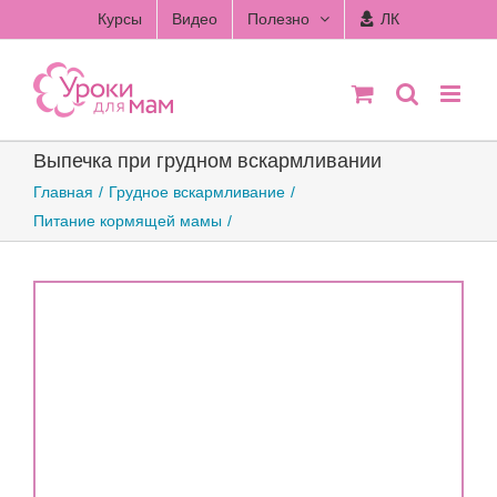
Skip
Курсы
Видео
Полезно
ЛК
to
content
Выпечка при грудном вскармливании
Главная
Грудное вскармливание
Питание кормящей мамы