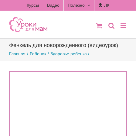
Skip
Курсы
Видео
Полезно
ЛК
to
content
Фенхель для новорожденного (видеоурок)
Главная
Ребенок
Здоровье ребенка