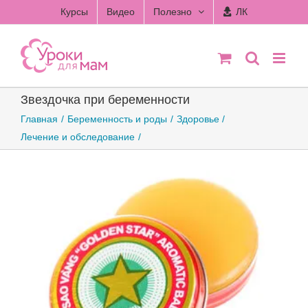
Skip
Курсы
Видео
Полезно
ЛК
to
content
Звездочка при беременности
Главная
Беременность и роды
Здоровье
Лечение и обследование