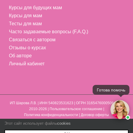
Курсы для будущих мам
Курсы для мам
Тесты для мам
Часто задаваемые вопросы (F.A.Q.)
Связаться с автором
Отзывы о курсах
Об авторе
Личный кабинет
Готова помочь
ИП Шарова Л.В.
| ИНН 540823531623 | ОГРН 316547600050641 | ©
2010-2026 |
Пользовательское соглашение
|
Политика конфиденциальности
|
Договор оферты
Этот сайт использует файлы
cookies
Max
Vk
YouTube
Telegram
Email
WhatsApp
Phone