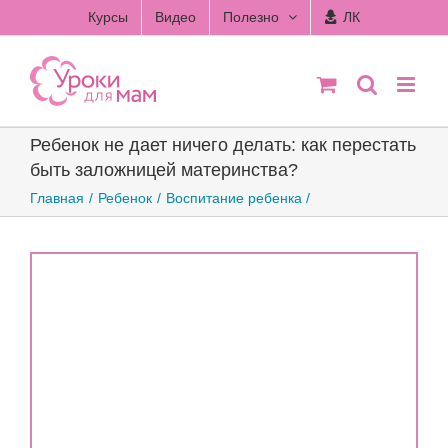
Skip
Курсы
Видео
Полезно
ЛК
to
content
Ребенок не дает ничего делать: как перестать
быть заложницей материнства?
Главная
Ребенок
Воспитание ребенка