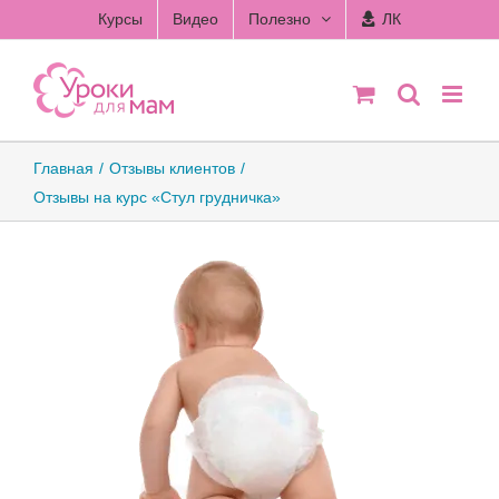
Skip
Курсы
Видео
Полезно
ЛК
to
content
Главная
Отзывы клиентов
Отзывы на курс «Стул грудничка»