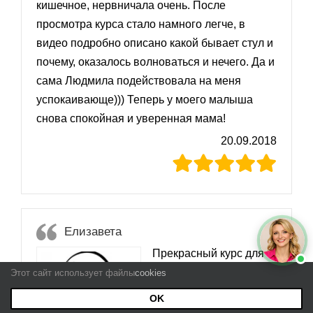
кишечное, нервничала очень. После
просмотра курса стало намного легче, в
видео подробно описано какой бывает стул и
почему, оказалось волноваться и нечего. Да и
сама Людмила подействовала на меня
успокаивающе))) Теперь у моего малыша
снова спокойная и уверенная мама!
20.09.2018
Елизавета
Прекрасный курс для
переживательных мам,
Этот сайт использует файлы
cookies
таких как я! Уберегает
OK
от лишних действий,