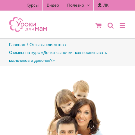
Skip
Курсы
Видео
Полезно
ЛК
to
content
Главная
Отзывы клиентов
Отзывы на курс «Дочки-сыночки: как воспитывать
мальчиков и девочек?»