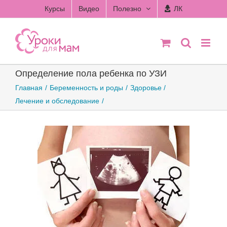
Skip
Курсы
Видео
Полезно
ЛК
to
content
Определение пола ребенка по УЗИ
Главная
Беременность и роды
Здоровье
Лечение и обследование