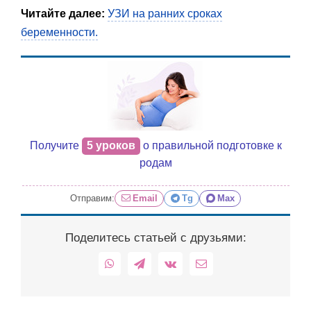
Читайте далее:
УЗИ на ранних сроках
беременности.
Получите
5 уроков
о правильной подготовке к
родам
Отправим:
Email
Tg
Max
Поделитесь статьей с друзьями:
WhatsApp
Telegram
Vk
Email