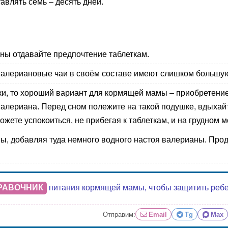
авлять семь – десять дней.
ы отдавайте предпочтение таблеткам.
валериановые чаи в своём составе имеют слишком большу
тки, то хороший вариант для кормящей мамы – приобретен
алериана. Перед сном полежите на такой подушке, вдыхайт
ете успокоиться, не прибегая к таблеткам, и на грудном мо
ы, добавляя туда немного водного настоя валерианы. Про
РАВОЧНИК
питания кормящей мамы, чтобы защитить ребенк
Отправим:
Email
Tg
Max