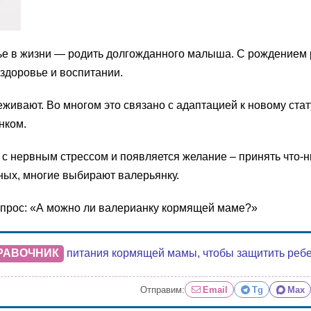
е в жизни — родить долгожданного малыша. С рождением р
 здоровье и воспитании.
ивают. Во многом это связано с адаптацией к новому стат
нком.
 с нервным стрессом и появляется желание – принять что-
ных, многие выбирают валерьянку.
опрос: «А можно ли валерианку кормящей маме?»
РАВОЧНИК
питания кормящей мамы, чтобы защитить ребенк
Отправим:
Email
Tg
Max