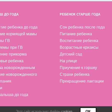
Ш ДО ГОДА
РЕБЕНОК СТАРШЕ ГОДА
тие ребенка до года
Сон ребенка после года
ние кормящей мамы
Питание ребенка
вы ГВ
Воспитание ребенка
лемы при ГВ
Возрастные кризисы
ение прикорма
Детский сад
вье ребенка
На улице
 за новорожденным
Приучение к горшку
ие новорожденного
Страхи ребенка
пания
Прекращение лактации
и
алыша до года
OK
Этот сайт использует файлы
cookies