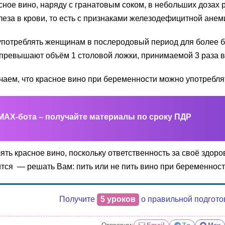
красное вино, наряду с гранатовым соком, в небольших доз
а в крови, то есть с признаками железодефицитной анем
 употреблять женщинам в послеродовый период для более 
превышают объём 1 столовой ложки, принимаемой 3 раза в
аем, что красное вино при беременности можно употреблят
MAX-бота – получайте материалы по сроку ПДР
ять красное вино, поскольку ответственность за своё здоро
ится — решать Вам: пить или не пить вино при беременност
Получите
5 уроков
о правильной подгото