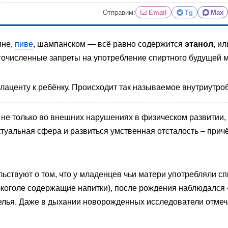
Отправим:
Email
Tg
Max
ине,
пиве
, шампанском — всё равно содержится
этанол
, и
гочисленные запреты на употребление спиртного будущей 
плаценту к ребёнку. Происходит так называемое внутриутро
не только во внешних нарушениях в физическом развитии, 
туальная сфера и развиться умственная отсталость – причё
ствуют о том, что у младенцев чьи матери употребляли сп
лкоголе содержащие напитки), после рождения наблюдался 
лья. Даже в дыхании новорожденных исследователи отмеча