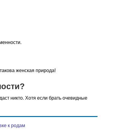
еменности.
такова женская природа!
ности?
даст никто. Хотя если брать очевидные
вке к родам