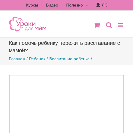
Skip
Курсы
Видео
Полезно
ЛК
to
content
Как помочь ребенку пережить расставание с
мамой?
Главная
Ребенок
Воспитание ребенка