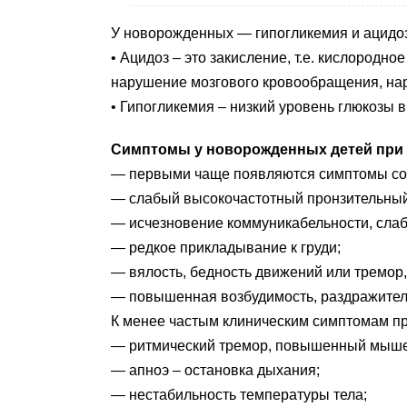
У новорожденных — гипогликемия и ацидоз
• Ацидоз – это закисление, т.е. кислородн
нарушение мозгового кровообращения, на
• Гипогликемия – низкий уровень глюкозы 
Симптомы у новорожденных детей при 
— первыми чаще появляются симптомы со с
— слабый высокочастотный пронзительный
— исчезновение коммуникабельности, слаб
— редкое прикладывание к груди;
— вялость, бедность движений или тремор,
— повышенная возбудимость, раздражител
К менее частым клиническим симптомам пр
— ритмический тремор, повышенный мышеч
— апноэ – остановка дыхания;
— нестабильность температуры тела;