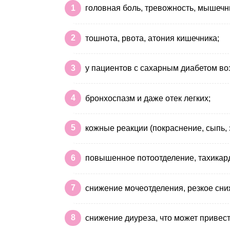
головная боль, тревожность, мышечн
тошнота, рвота, атония кишечника;
у пациентов с сахарным диабетом в
бронхоспазм и даже отек легких;
кожные реакции (покраснение, сыпь, з
повышенное потоотделение, тахикард
снижение мочеотделения, резкое сни
снижение диуреза, что может привест