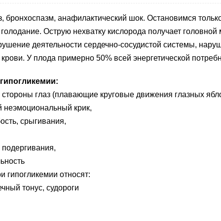
, бронхоспазм, анафилактический шок. Остановимся тольк
ое голодание. Острую нехватку кислорода получает головной 
рушение деятельности сердечно-сосудистой системы, нару
в крови. У плода примерно 50% всей энергетической потреб
гипогликемии:
тороны глаз (плавающие круговые движения глазных ябло
 неэмоциональный крик,
ость, срыгивания,
 подергивания,
ьность
и гипогликемии относят:
ный тонус, судороги