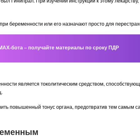
был Гинипрал. При изучении инструкции к этому лекарству,
при беременности или его назначают просто для перестра
MAX-бота – получайте материалы по сроку ПДР
енности является токолитическим средством, способствую
.
анить повышенный тонус органа, предотвратив тем самым 
ременным