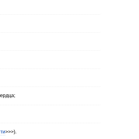
ердца;
сти
>>>).