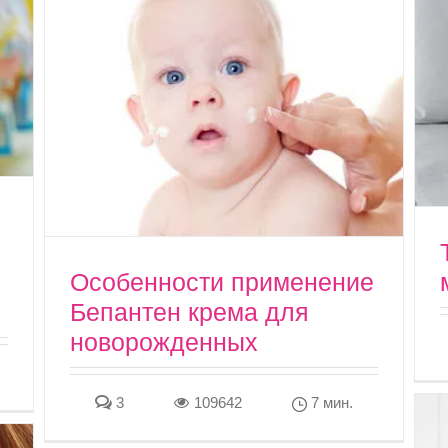
ы
Особенности применение
Бепантен крема для
новорожденных
3
109642
7 мин.