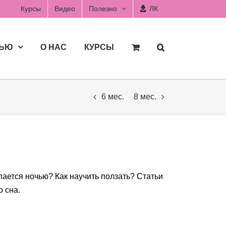
Курсы
Видео
Полезно
ЛК
ДЬЮ
О НАС
КУРСЫ
6 мес.
8 мес.
пается ночью? Как научить ползать? Статьи
о сна.