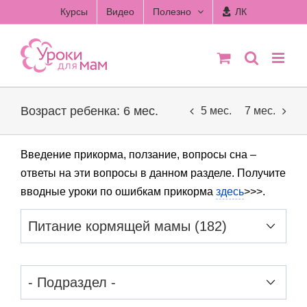
Skip
Курсы
Видео
Полезно
ЛК
to
content
Возраст ребенка: 6 мес.
5 мес.
7 мес.
Введение прикорма, ползание, вопросы сна –
ответы на эти вопросы в данном разделе. Получите
вводные уроки по ошибкам прикорма
здесь
>>>.