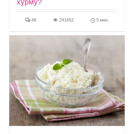
хурму?
48
241652
5 мин.