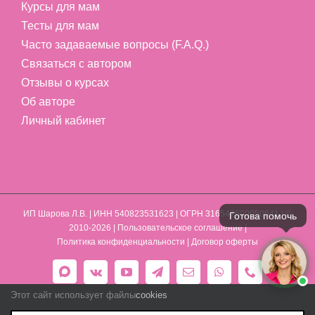
Курсы для мам
Тесты для мам
Часто задаваемые вопросы (F.A.Q.)
Связаться с автором
Отзывы о курсах
Об авторе
Личный кабинет
ИП Шарова Л.В.
| ИНН 540823531623 | ОГРН 316547600050641 | ©
2010-2026 |
Пользовательское соглашение
|
Политика конфиденциальности
|
Договор оферты
Max
Vk
YouTube
Telegram
Email
WhatsApp
Phone
Этот сайт использует файлы
cookies