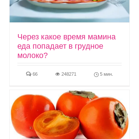
Через какое время мамина
еда попадает в грудное
молоко?
66
248271
5 мин.