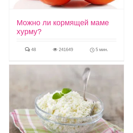
Можно ли кормящей маме
хурму?
48
241649
5 мин.