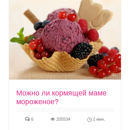
Можно ли кормящей маме
мороженое?
6
205534
2 мин.