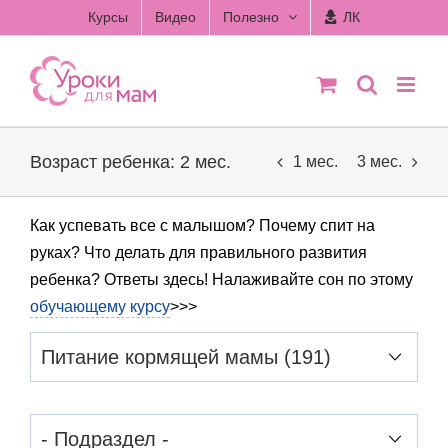
Skip
Курсы
Видео
Полезно
ЛК
to
content
Возраст ребенка: 2 мес.
1 мес.
3 мес.
Как успевать все с малышом? Почему спит на
руках? Что делать для правильного развития
ребенка? Ответы здесь! Налаживайте сон по этому
обучающему курсу
>>>